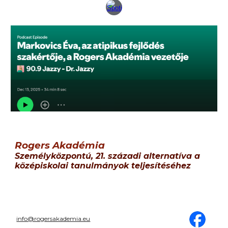
Rogers Akadémia
S
zemélyközpontú, 21. századi alternatíva
a
középiskolai tanulmányok teljesítéséhez
info@rogersakademia.eu