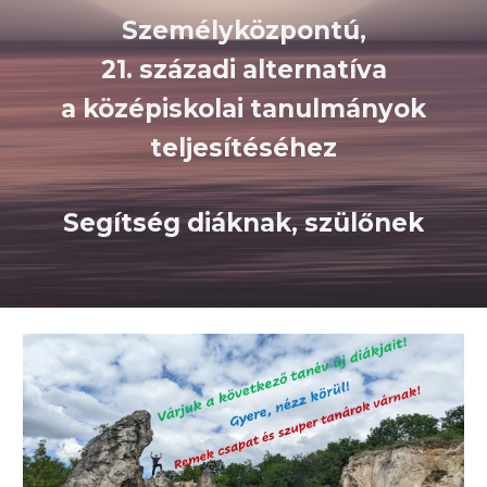
S
zemélyközpontú,
2
1. századi alternatíva
a középiskolai tanulmányok
teljesítéséhez
Segítség diáknak, szülőne
k