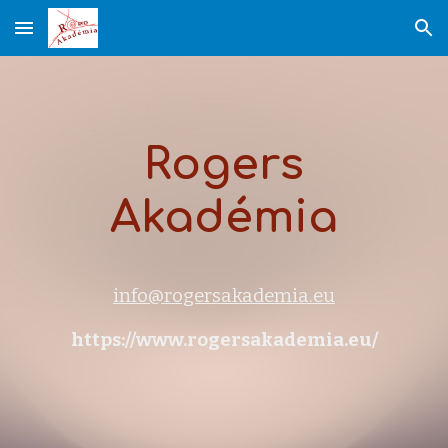
Skip to main content
Skip to navigation
Rogers
Akadémia
info@rogersakademia.eu
https://www.rogersakademia.eu/