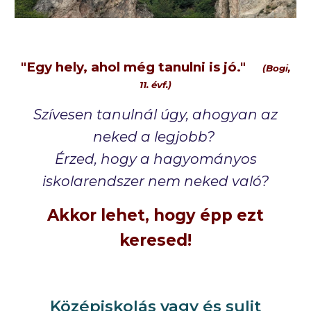
"
Egy hely, ahol még tanulni is jó."
(Bogi,
11. évf.)
Szívesen tanulnál úgy, ahogyan az
neked a legjobb?
Érzed, hogy a hagyományos
iskolarendszer nem neked való?
Akkor lehet, hogy épp ezt
keresed!
Középiskolás vagy és sulit