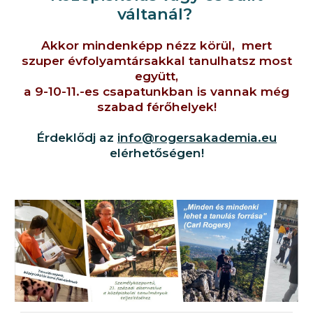
váltanál?
Akkor mindenképp nézz körül, mert
szuper évfolyamtársakkal tanulhatsz most
együtt,
a 9-10-11.-es csapatunkban is vannak még
szabad férőhelyek!
Érdeklődj az
info@rogersakademia.eu
elérhetőségen!