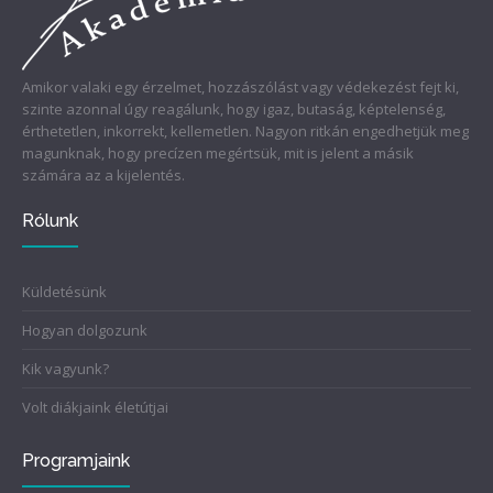
Amikor valaki egy érzelmet, hozzászólást vagy védekezést fejt ki,
szinte azonnal úgy reagálunk, hogy igaz, butaság, képtelenség,
érthetetlen, inkorrekt, kellemetlen. Nagyon ritkán engedhetjük meg
magunknak, hogy precízen megértsük, mit is jelent a másik
számára az a kijelentés.
Rólunk
Küldetésünk
Hogyan dolgozunk
Kik vagyunk?
Volt diákjaink életútjai
Programjaink