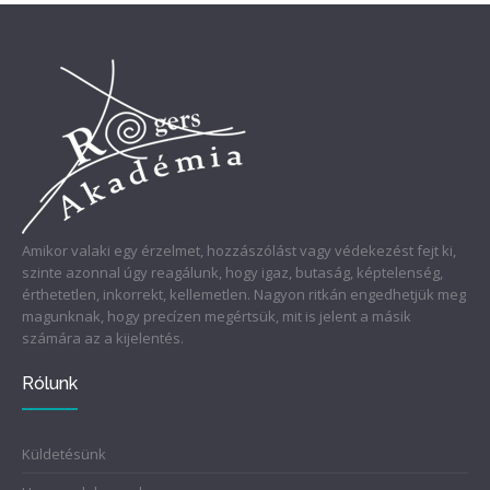
Amikor valaki egy érzelmet, hozzászólást vagy védekezést fejt ki,
szinte azonnal úgy reagálunk, hogy igaz, butaság, képtelenség,
érthetetlen, inkorrekt, kellemetlen. Nagyon ritkán engedhetjük meg
magunknak, hogy precízen megértsük, mit is jelent a másik
számára az a kijelentés.
Rólunk
Küldetésünk