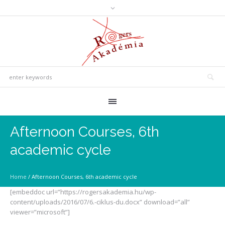
Afternoon Courses, 6th
academic cycle
Home
/
Afternoon Courses, 6th academic cycle
[embeddoc url=”https://rogersakademia.hu/wp-
content/uploads/2016/07/6.-ciklus-du.docx” download=”all”
viewer=”microsoft”]