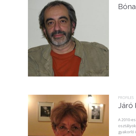
Bóna
PROFILES
Járó 
A 2010-es
osztályok
gyakorló 