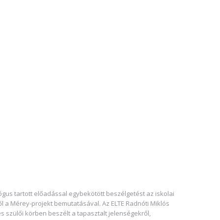
ógus tartott előadással egybekötött beszélgetést az iskolai
ől a Mérey-projekt bemutatásával. Az ELTE Radnóti Miklós
s szülői körben beszélt a tapasztalt jelenségekről,