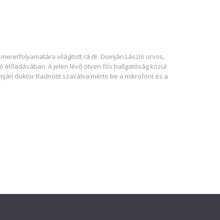
meretfolyamatára világított rá dr. Domján László orvos,
ó előadásában. A jelen lévő ötven fős hallgatóság közül
mján doktor Radnótit szavalva mérte be a mikrofont és a