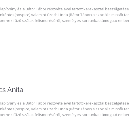
lapítvány és a Bátor Tábor részvételével tartott kerekasztal beszélgetés
nkéntes(hospice) valamint Czech Linda (Bátor Tábor) a szociális minták tanu
erhez fűző szálak felismeréséről, személyes sorsunkat támogató emberi 
s Anita
lapítvány és a Bátor Tábor részvételével tartott kerekasztal beszélgetés
nkéntes(hospice) valamint Czech Linda (Bátor Tábor) a szociális minták tanu
erhez fűző szálak felismeréséről, személyes sorsunkat támogató emberi 