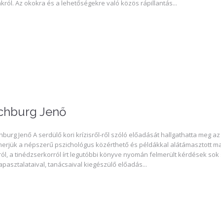
król. Az okokra és a lehetőségekre való közös rápillantás...
chburg Jenő
hburg Jenő A serdülő kori krízisről-ről szóló előadását hallgathatta meg 
erjük a népszerű pszichológus közérthető és példákkal alátámasztott ma
ól, a tinédzserkorról írt legutóbbi könyve nyomán felmerült kérdések so
tapasztalataival, tanácsaival kiegészülő előadás...