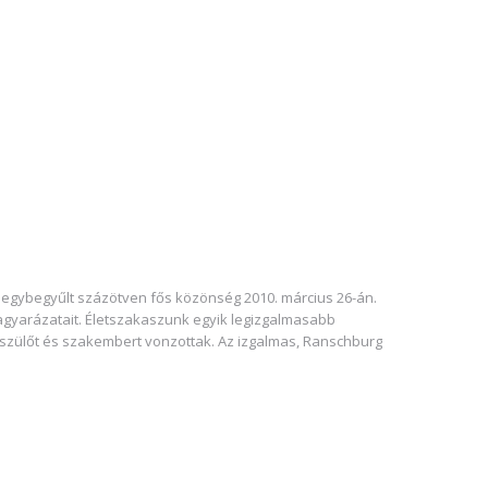
az egybegyűlt százötven fős közönség 2010. március 26-án.
gyarázatait. Életszakaszunk egyik legizgalmasabb
k szülőt és szakembert vonzottak. Az izgalmas, Ranschburg