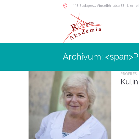
1113
Budapest
,
Vincellér utca 33. 1. emel
Archívum: <span>P
PROFILES
Kulin