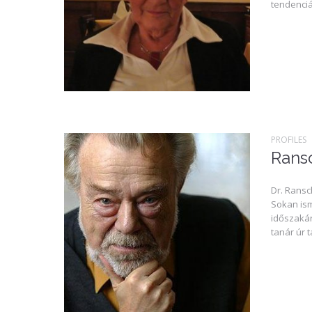
tendenciá
PROFILES
Rans
Dr. Ransc
Sokan ism
időszakár
tanár úr 