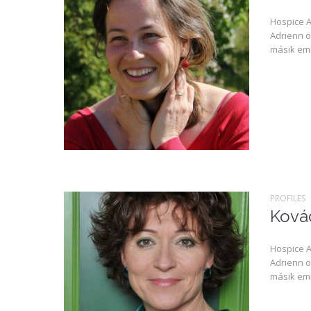
Hospice A
Adrienn ö
másik emb
PROFILES
Kovác
Hospice A
Adrienn ö
másik emb