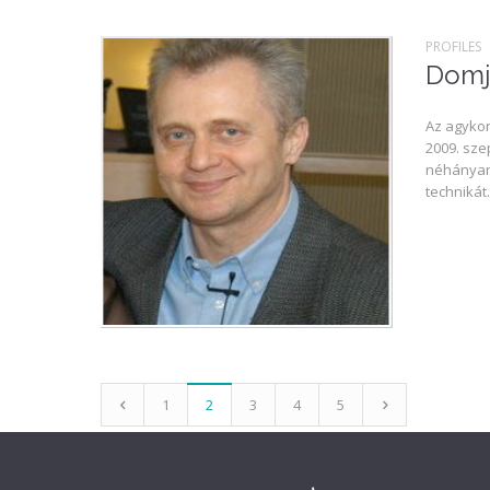
PROFILES
Domj
Az agykor
2009. sze
néhányan 
technikát..
1
2
3
4
5