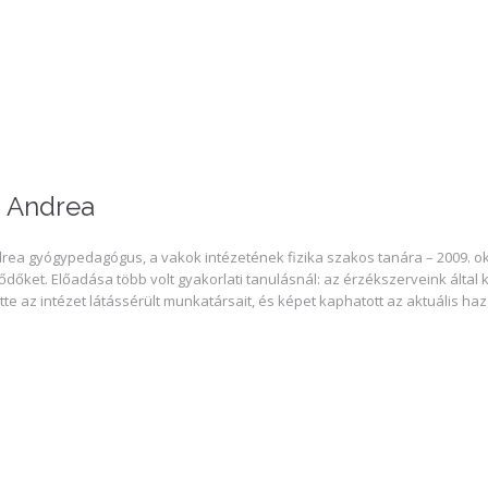
s Andrea
rea gyógypedagógus, a vakok intézetének fizika szakos tanára – 2009. okt
ődőket. Előadása több volt gyakorlati tanulásnál: az érzékszerveink által k
te az intézet látássérült munkatársait, és képet kaphatott az aktuális haz