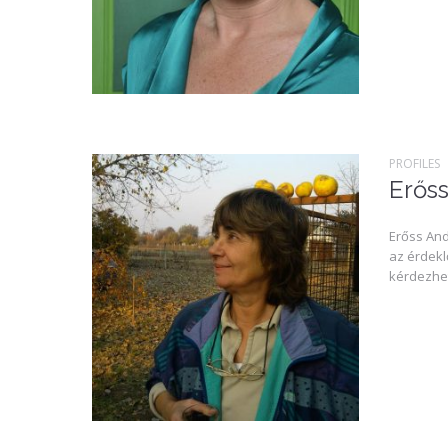
PROFILES
Erős
Erőss And
az érdekl
kérdezhet