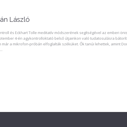
án László
ntroll és Eckhart Tolle meditatív módszerének segítségével az emberi önis
ptember 4-én agykontrolloktató belső útjainkon való tudatosulásra bátorít
már a mikrofon-próbán elfoglalták széküket. Ők tanúi lehettek, amint Do
..