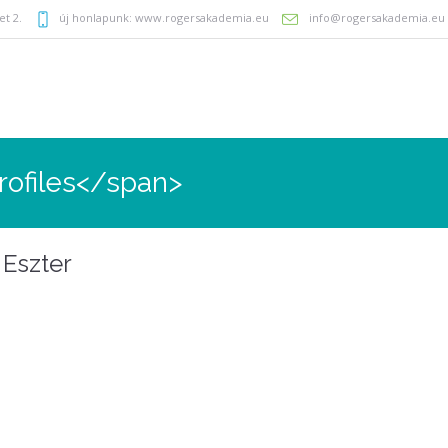
et 2.
új honlapunk:
www.rogersakademia.eu
info@rogersakademia.eu
rofiles</span>
 Eszter