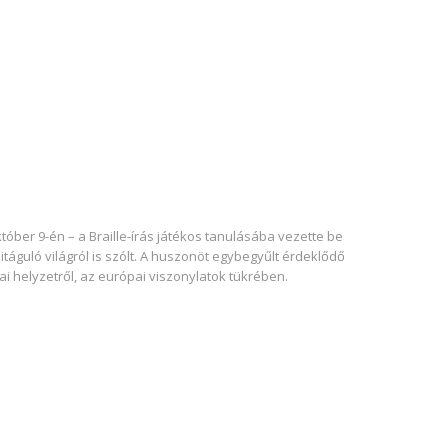
óber 9-én – a Braille-írás játékos tanulásába vezette be
itáguló világról is szólt. A huszonöt egybegyűlt érdeklődő
ai helyzetről, az európai viszonylatok tükrében.