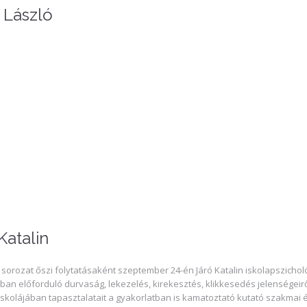
 László
Katalin
 sorozat őszi folytatásaként szeptember 24-én Járó Katalin iskolapszichol
ban előforduló durvaság, lekezelés, kirekesztés, klikkesedés jelenségeir
iskolájában tapasztalatait a gyakorlatban is kamatoztató kutató szakmai é