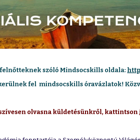
l felnőtteknek szóló Mindsocskills oldala:
http
erülnek fel mindsocskills óravázlatok! Köz
szívesen olvasna küldetésünkről, kattintson
démia fenntartója a Személyközpontú Világér