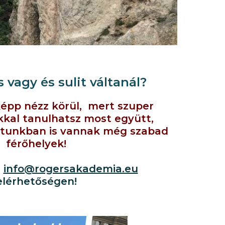
 vagy és sulit váltanál?
épp nézz körül, mert szuper
kal tanulhatsz most együtt,
patunkban is vannak még szabad
férőhelyek!
z
info@rogersakademia.eu
elérhetőségen!