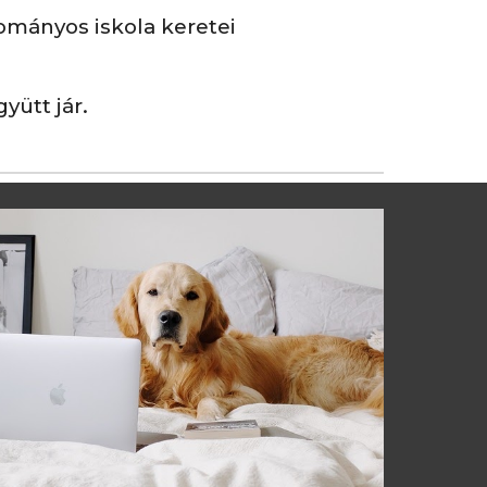
ományos iskola keretei
yütt jár.