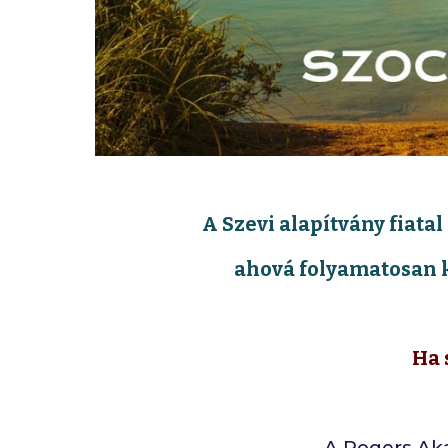
A Szevi alapítvány fiata
ahová folyamatosan k
Ha 
A Rogers Aka