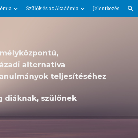
démia
Szülők és az Akadémia
Jelentkezés
ion
mélyközpontú,
zázadi alternatíva
tanulmányok teljesítéséhez
g diáknak, szülőne
k