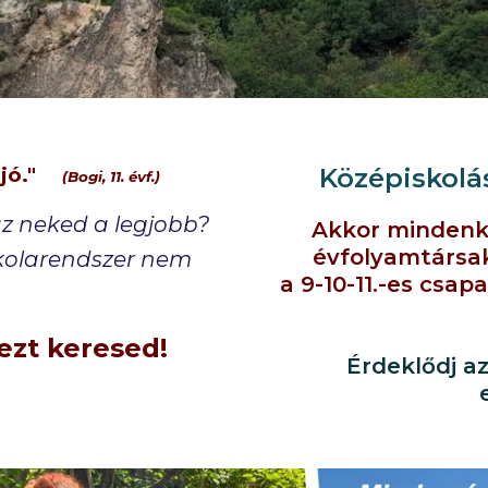
jó."
Középiskolás
(Bogi, 11. évf.)
az neked a legjobb?
Akkor mindenk
évfolyamtársak
kolarendszer nem
a 9-10-11.-es csa
ezt keresed!
Érdeklődj a