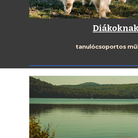
Diákokna
tanulócsoportos m