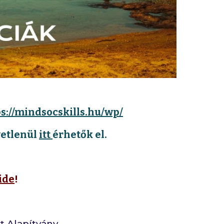
s://mindsocskills.hu/wp/
vetlenül
itt
érhetők el.
ide
!
t Alapítvány.