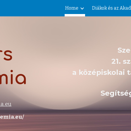
Home
Diákok és az Aka
ip to main content
Skip to navigat
rs
S
ze
2
1. s
mia
a középiskolai 
Segítsé
a.eu
emia.eu/