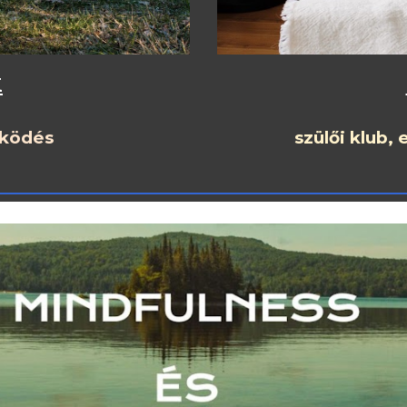
k
szülői klub,
űködés