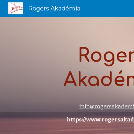
Rogers Akadémia
Sk
Roge
Akadé
info@rogersakademi
https://www.rogersakad