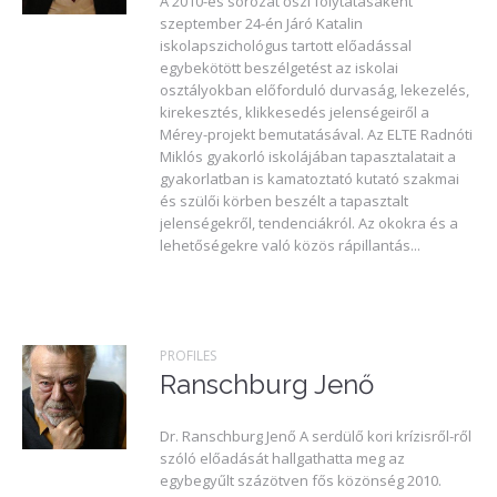
A 2010-es sorozat őszi folytatásaként
szeptember 24-én Járó Katalin
iskolapszichológus tartott előadással
egybekötött beszélgetést az iskolai
osztályokban előforduló durvaság, lekezelés,
kirekesztés, klikkesedés jelenségeiről a
Mérey-projekt bemutatásával. Az ELTE Radnóti
Miklós gyakorló iskolájában tapasztalatait a
gyakorlatban is kamatoztató kutató szakmai
és szülői körben beszélt a tapasztalt
jelenségekről, tendenciákról. Az okokra és a
lehetőségekre való közös rápillantás...
PROFILES
Ranschburg Jenő
Dr. Ranschburg Jenő A serdülő kori krízisről-ről
szóló előadását hallgathatta meg az
egybegyűlt százötven fős közönség 2010.