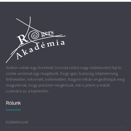
Amikor valaki egy érzelmet, hozzászólást vagy védekezést fejt ki,
szinte azonnal úgy reagálunk, hogy igaz, butaság, képtelenség,
érthetetlen, inkorrekt, kellemetlen. Nagyon ritkán engedhetjük meg
magunknak, hogy precízen megértsük, mit is jelent a másik
számára az a kijelentés.
Rólunk
Küldetésünk