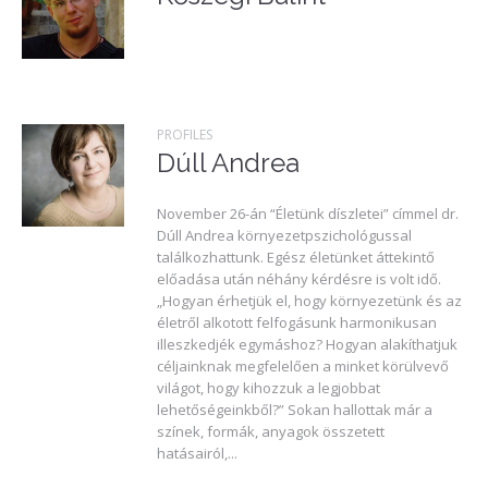
PROFILES
Dúll Andrea
November 26-án “Életünk díszletei” címmel dr.
Dúll Andrea környezetpszichológussal
találkozhattunk. Egész életünket áttekintő
előadása után néhány kérdésre is volt idő.
„Hogyan érhetjük el, hogy környezetünk és az
életről alkotott felfogásunk harmonikusan
illeszkedjék egymáshoz? Hogyan alakíthatjuk
céljainknak megfelelően a minket körülvevő
világot, hogy kihozzuk a legjobbat
lehetőségeinkből?” Sokan hallottak már a
színek, formák, anyagok összetett
hatásairól,...