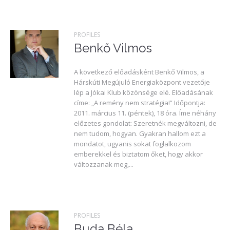
PROFILES
Benkő Vilmos
A következő előadásként Benkő Vilmos, a
Hárskúti Megújuló Energiaközpont vezetője
lép a Jókai Klub közönsége elé. Előadásának
címe: „A remény nem stratégia!” Időpontja:
2011. március 11. (péntek), 18 óra. Íme néhány
előzetes gondolat: Szeretnék megváltozni, de
nem tudom, hogyan. Gyakran hallom ezt a
mondatot, ugyanis sokat foglalkozom
emberekkel és biztatom őket, hogy akkor
változzanak meg,...
PROFILES
Buda Béla