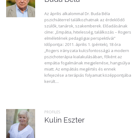
Az április alkalommal Dr. Buda Béla
pszichiáterrel találkozhatnak az érdeklődő
szülők, tanárok, szakemberek. Előadásának
címe: „Empátia, hitelesség, találkozás – Rogers
elméletének pedagógiai perspektívái”
Időpontja:: 2011. április 1. (péntek), 18 óra
„Rogers irányzata kulcsfontosságú a modern
pszichoterápia kialakulásában, főként az
empátia fogalmának megjelenése, hangsúlya
miatt. Az empátiás megértés és ennek
kifejezése a terápiás folyamat középpontjába
került....
PROFILES
Kulin Eszter