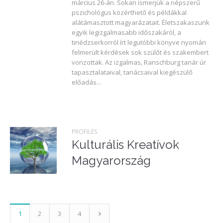
március 26-án. Sokan ismerjük a népszerű
pszichológus közérthető és példákkal
alátámasztott magyarázatait. Életszakaszunk
egyik legizgalmasabb időszakáról, a
tinédzserkorról írt legutóbbi könyve nyomán
felmerült kérdések sok szülőt és szakembert
vonzottak. Az izgalmas, Ranschburg tanár úr
tapasztalataival, tanácsaival kiegészülő
előadás...
PROFILES
Kulturális Kreatívok
Magyarország
1
2
3
4