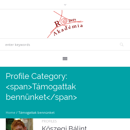
Profile Category:
<span>Támogattak
bennünket</span>
Home
/
Támogattak bennünket
PROFILES
Kőszegi Bálint