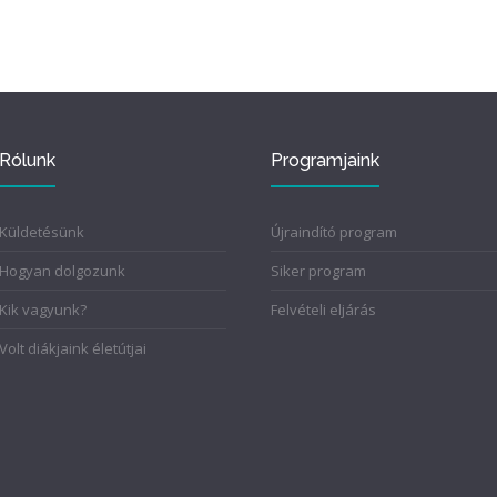
Rólunk
Programjaink
Küldetésünk
Újraindító program
Hogyan dolgozunk
Siker program
Kik vagyunk?
Felvételi eljárás
Volt diákjaink életútjai