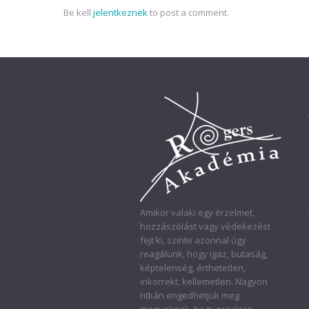
Be kell
jelentkeznek
to post a comment.
Amikor valaki egy érzelmet,
hozzászólást vagy védekezést
fejt ki, szinte azonnal úgy
reagálunk, hogy igaz, butaság,
képtelenség, érthetetlen,
inkorrekt, kellemetlen. Nagyon
ritkán engedhetjük meg