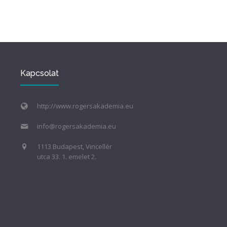
Kapcsolat
http://www.rogersakademia.eu
info@rogersakademia.eu
1113 Budapest, Vincellér
utca 33. 1. emelet 2.