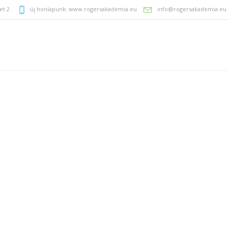
et 2.
új honlapunk:
www.rogersakademia.eu
info@rogersakademia.eu