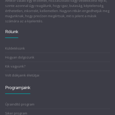
Amikor valaki egy érzelmet, hozzászólást vagy védekezést fejt ki,
szinte azonnal úgy reagálunk, hogy igaz, butaság, képtelenség,
érthetetlen, inkorrekt, kellemetlen. Nagyon ritkán engedhetjük meg
magunknak, hogy precízen megértsük, mit is jelent a másik
számára az a kijelentés.
Rólunk
Küldetésünk
Hogyan dolgozunk
Kik vagyunk?
Volt diákjaink életútjai
Programjaink
Újraindító program
Siker program