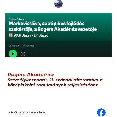
Rogers Akadémia
S
zemélyközpontú, 21. századi alternatíva
a
középiskolai tanulmányok teljesítéséhez
info@rogersakademia.eu