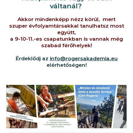
váltanál?
Akkor mindenképp nézz körül, mert
szuper évfolyamtársakkal tanulhatsz most
együtt,
a 9-10-11.-es csapatunkban is vannak még
szabad férőhelyek!
Érdeklődj az
info@rogersakademia.eu
elérhetőségen!