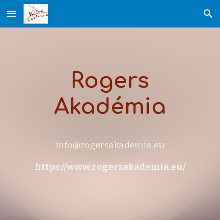
Skip to main content
Skip to navigation
Rogers
Akadémia
info@rogersakademia.eu
https://www.rogersakademia.eu/