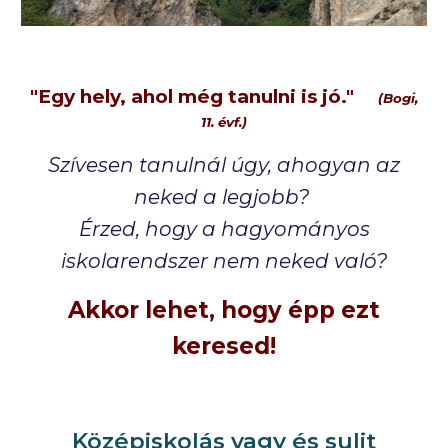
"
Egy hely, ahol még tanulni is jó."
(Bogi,
11. évf.)
Szívesen tanulnál úgy, ahogyan az
neked a legjobb?
Érzed, hogy a hagyományos
iskolarendszer nem neked való?
Akkor lehet, hogy épp ezt
keresed!
Középiskolás vagy és sulit