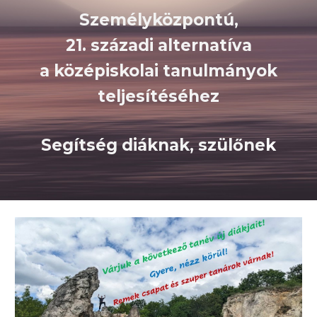
S
zemélyközpontú,
2
1. századi alternatíva
a középiskolai tanulmányok
teljesítéséhez
Segítség diáknak, szülőne
k